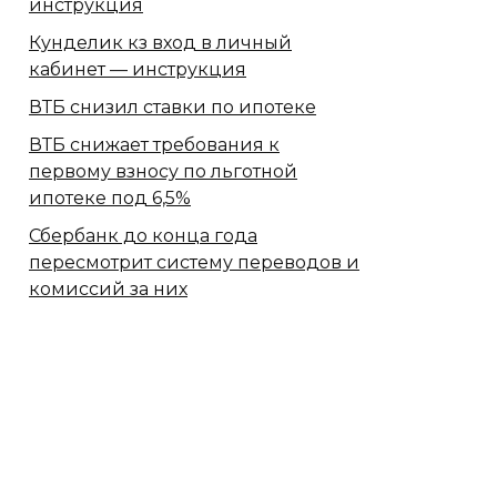
инструкция
Кунделик кз вход в личный
кабинет — инструкция
ВТБ снизил ставки по ипотеке
ВТБ снижает требования к
первому взносу по льготной
ипотеке под 6,5%
Сбербанк​ до конца года
пересмотрит систему переводов и
комиссий за них