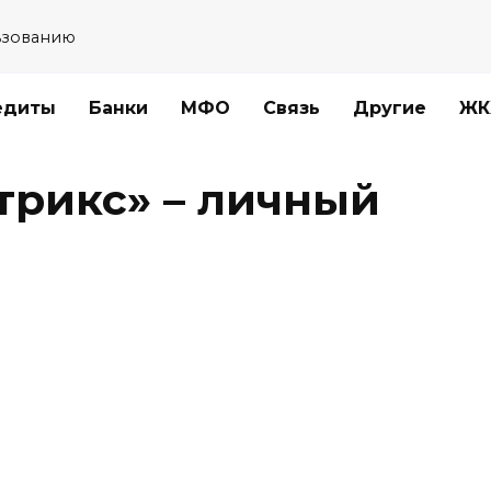
ьзованию
едиты
Банки
МФО
Связь
Другие
ЖК
рикс» – личный