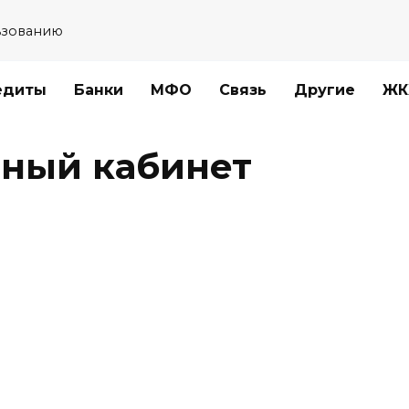
ьзованию
едиты
Банки
МФО
Связь
Другие
ЖК
ичный кабинет