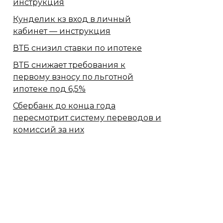
инструкция
Кунделик кз вход в личный
кабинет — инструкция
ВТБ снизил ставки по ипотеке
ВТБ снижает требования к
первому взносу по льготной
ипотеке под 6,5%
Сбербанк​ до конца года
пересмотрит систему переводов и
комиссий за них