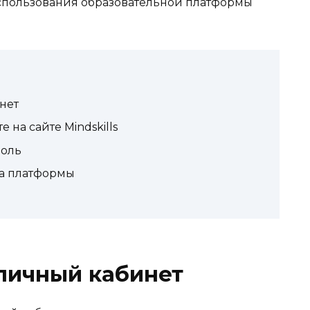
использования образовательной платформы
инет
 на сайте Mindskills
роль
а платформы
в личный кабинет