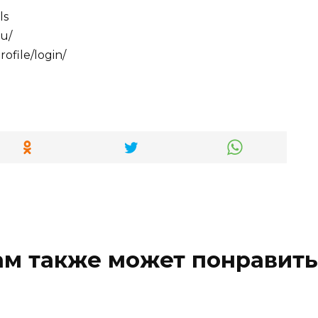
ls
ru/
profile/login/
ам также может понравить