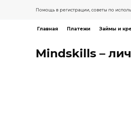
Перейти
Помощь в регистрации, советы по испол
к
содержанию
Главная
Платежи
Займы и кр
Mindskills – л