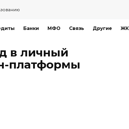
ьзованию
едиты
Банки
МФО
Связь
Другие
ЖК
д в личный
йн-платформы