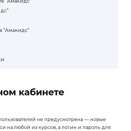
те “Амакидс”
идс”
а “Амакидс”
ки
ном кабинете
пользователей не предусмотрена — новые
и на любой из курсов, а логин и пароль для