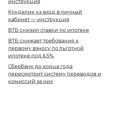
инструкция
Кунделик кз вход в личный
кабинет — инструкция
ВТБ снизил ставки по ипотеке
ВТБ снижает требования к
первому взносу по льготной
ипотеке под 6,5%
Сбербанк​ до конца года
пересмотрит систему переводов и
комиссий за них