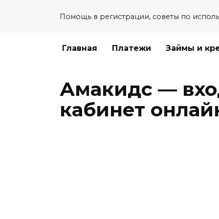
Перейти
Помощь в регистрации, советы по испол
к
содержанию
Главная
Платежи
Займы и кр
Амакидс — вхо
кабинет онла