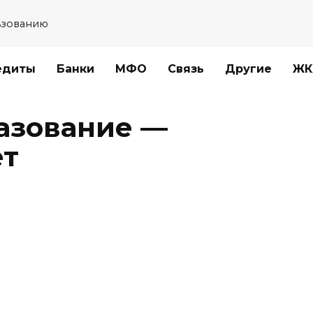
ьзованию
едиты
Банки
МФО
Связь
Другие
ЖК
азование —
ет