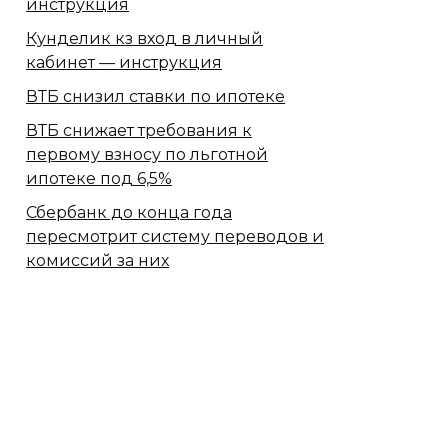
инструкция
Кунделик кз вход в личный
кабинет — инструкция
ВТБ снизил ставки по ипотеке
ВТБ снижает требования к
первому взносу по льготной
ипотеке под 6,5%
Сбербанк​ до конца года
пересмотрит систему переводов и
комиссий за них