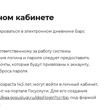
ном кабинете
ироваться в электронном дневнике Барс
тветственному за работу системы
ния логина и пароля следует предоставить
очты, которые будут привязаны к аккаунту,
броса пароля.
зраста 14,5 лет, могут войти в личный кабинет,
 на портале Госуслуги. Для его создания
://esia.gosuslugi.ru/idp/rlogin?cc=bp
, под формой
.