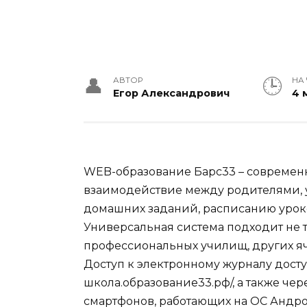
АВТОР
НА
Егор Александрович
4 
WEB-образование Барс33 – совреме
взаимодействие между родителями, у
домашних заданий, расписанию урок
Универсальная система подходит не т
профессиональных училищ, других яч
Доступ к электронному журналу дост
школа.образование33.рф/
, а также ч
смартфонов, работающих на ОС Андрои