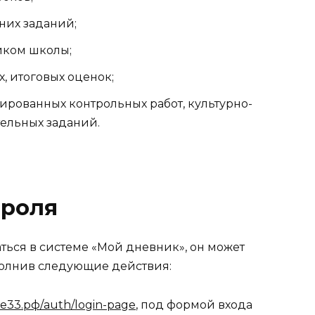
них заданий;
иком школы;
, итоговых оценок;
рованных контрольных работ, культурно-
ельных заданий.
ароля
ться в системе «Мой дневник», он может
полнив следующие действия:
33.рф/auth/login-page
, под формой входа