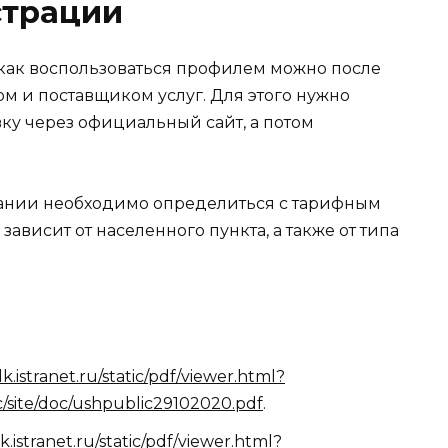
страции
ак как воспользоваться профилем можно после
м и поставщиком услуг. Для этого нужно
вку через официальный сайт, а потом
ании необходимо определиться с тарифным
ависит от населенного пункта, а также от типа
/lk.istranet.ru/static/pdf/viewer.html?
lic/site/doc/ushpublic29102020.pdf
.
lk.istranet.ru/static/pdf/viewer.html?