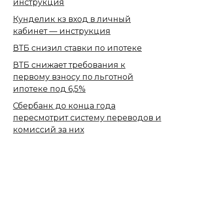
инструкция
Кунделик кз вход в личный
кабинет — инструкция
ВТБ снизил ставки по ипотеке
ВТБ снижает требования к
первому взносу по льготной
ипотеке под 6,5%
Сбербанк​ до конца года
пересмотрит систему переводов и
комиссий за них