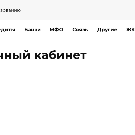
ьзованию
едиты
Банки
МФО
Связь
Другие
ЖК
чный кабинет