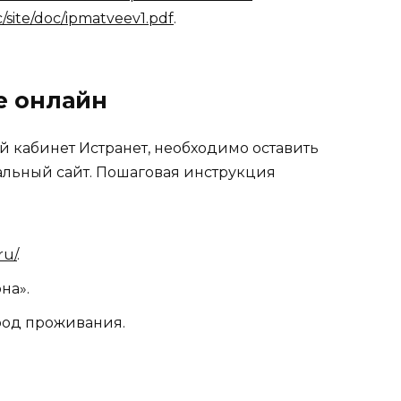
ic/site/doc/ipmatveev1.pdf
.
е онлайн
й кабинет Истранет, необходимо оставить
альный сайт. Пошаговая инструкция
ru/
.
на».
род проживания.