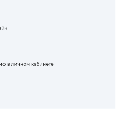
айн
иф в личном кабинете