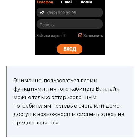
Внимание: пользоваться всеми
функциями личного кабинета Винлайн
можно только авторизованным
потребителям. Гостевые счета или демо-
доступ к возможностям системы здесь не
предоставляется.