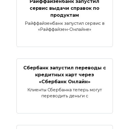
Райффайзенбанк запустил
сервис выдачи справок по
продуктам
Райффайзенбанк запустил сервис в
«Райффайзен-Онлайне»
Сбербанк запустил переводы с
кредитных карт через
«Сбербанк Онлайн»​​​​​​​
Клиенты Сбербанка теперь могут
переводить деньги с