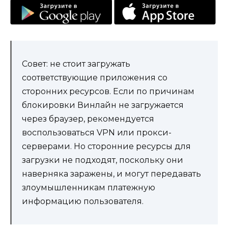
Совет: не стоит загружать
соответствующие приложения со
сторонних ресурсов. Если по причинам
блокировки Винлайн не загружается
через браузер, рекомендуется
воспользоваться VPN или прокси-
серверами. Но сторонние ресурсы для
загрузки не подходят, поскольку они
наверняка заражены, и могут передавать
злоумышленникам платежную
информацию пользователя.