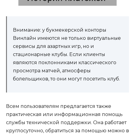
Внимание: у букмекерской конторы
Винлайн имеются не только виртуальные
сервисы для азартных игр, но и
стационарные клубы. Если клиенты
являются поклонниками классического
просмотра матчей, атмосферы
болельщиков, то они могут посетить клуб.
Всем пользователям предлагается также
практическая или информационная помощь
службы технической поддержки. Она работает
круглосуточно, обратиться за помощью можно в