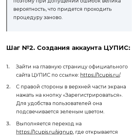
поэтому при допущении ошибок велика
вероятность, что придется проходить
процедуру заново.
Шаг №2. Создания аккаунта ЦУПИС:
Зайти на главную страницу официального
сайта ЦУПИС по ссылке:
https://1cupis.ru/
.
С правой стороны в верхней части экрана
нажать на кнопку «Зарегистрироваться».
Для удобства пользователей она
подсвечивается зеленым цветом.
Выполняется переход на
https://1cupis.ru/signup
, где открывается