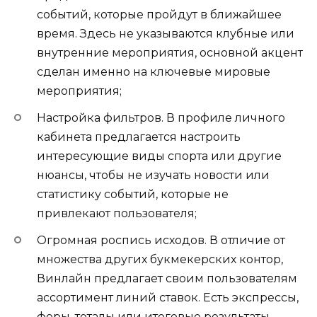
событий, которые пройдут в ближайшее
время. Здесь не указываются клубные или
внутренние мероприятия, основной акцент
сделан именно на ключевые мировые
мероприятия;
Настройка фильтров. В профиле личного
кабинета предлагается настроить
интересующие виды спорта или другие
нюансы, чтобы не изучать новости или
статистику событий, которые не
привлекают пользователя;
Огромная роспись исходов. В отличие от
множества других букмекерских контор,
Винлайн предлагает своим пользователям
ассортимент линий ставок. Есть экспрессы,
форы, тоталы или итоговые результаты