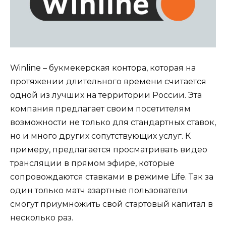
Winline – букмекерская контора, которая на
протяжении длительного времени считается
одной из лучших на территории России. Эта
компания предлагает своим посетителям
возможности не только для стандартных ставок,
но и много других сопутствующих услуг. К
примеру, предлагается просматривать видео
трансляции в прямом эфире, которые
сопровождаются ставками в режиме Life. Так за
один только матч азартные пользователи
смогут приумножить свой стартовый капитал в
несколько раз.