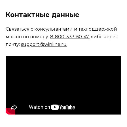
Контактные данные
Связаться с консультантами и техподдержкой
можно по номеру:
8-800-333-60-47
, либо через
почту:
support@winline.ru
.