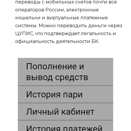
переводы с мобильных счетов почти все
операторов России, электронные
кошельки и виртуальные платежные
системы. Можно переводить деньги через
ЦУПИС, что подтверждает легальность и
официальность деятельности БК.