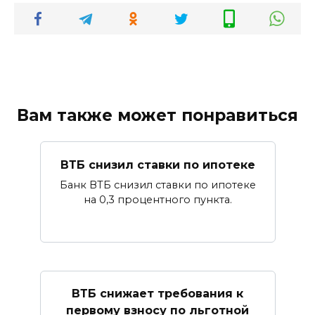
Вам также может понравиться
ВТБ снизил ставки по ипотеке
Банк ВТБ снизил ставки по ипотеке
на 0,3 процентного пункта.
ВТБ снижает требования к
первому взносу по льготной