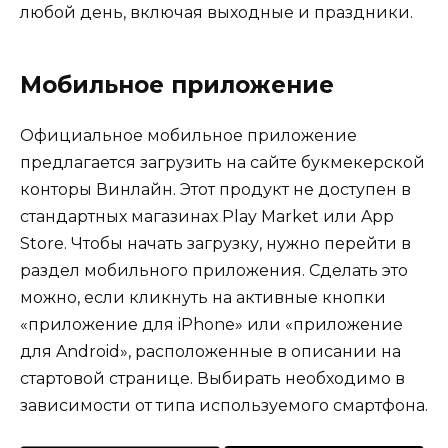
любой день, включая выходные и праздники.
Мобильное приложение
Официальное мобильное приложение
предлагается загрузить на сайте букмекерской
конторы Винлайн. Этот продукт не доступен в
стандартных магазинах Play Market или App
Store. Чтобы начать загрузку, нужно перейти в
раздел мобильного приложения. Сделать это
можно, если кликнуть на активные кнопки
«приложение для iPhone» или «приложение
для Android», расположенные в описании на
стартовой странице. Выбирать необходимо в
зависимости от типа используемого смартфона.