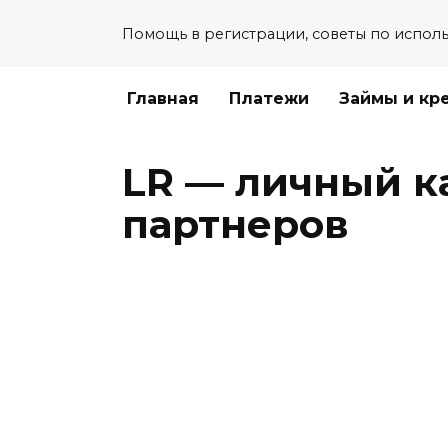
Перейти
Помощь в регистрации, советы по испол
к
содержанию
Главная
Платежи
Займы и кр
LR — личный к
партнеров