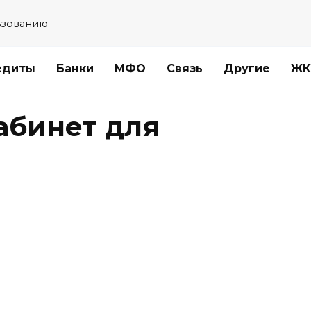
ьзованию
едиты
Банки
МФО
Связь
Другие
ЖК
абинет для