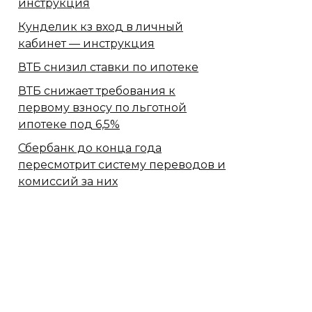
инструкция
Кунделик кз вход в личный
кабинет — инструкция
ВТБ снизил ставки по ипотеке
ВТБ снижает требования к
первому взносу по льготной
ипотеке под 6,5%
Сбербанк​ до конца года
пересмотрит систему переводов и
комиссий за них