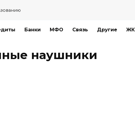
ьзованию
едиты
Банки
МФО
Связь
Другие
ЖК
мные наушники