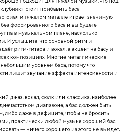
хорошо подходит для тяжелой музыки, что под
клубняк», стоит прибавить баса.
астриал и тяжелом металле играет значимую
 без форсированного баса и вы будете
руппа в музыкальном плане, насколько
. И услышите, что основной ритм и
аёт ритм-гитара и вокал, а акцент на басу и
 всех композициях. Многие металлические
небольшим уровнем баса, потому что
сти лишит звучание эффекта интенсивности и
кий джаз, вокал, фолк или классика, наиболее
еднечастотном диапазоне, а бас должен быть
, либо даже в дефиците, чтобы не бросить
вами, практически любой музыке хороший бас
ировать — ничего хорошего из этого не выйдет.