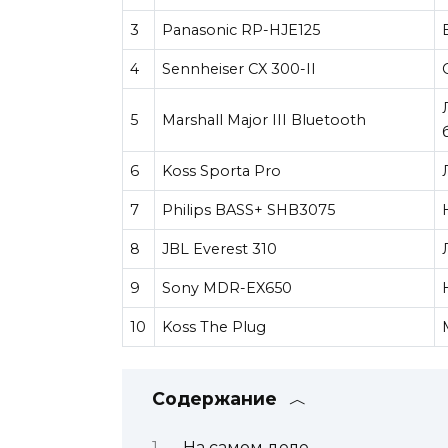
3
Panasonic RP-HJE125
4
Sennheiser CX 300-II
5
Marshall Major III Bluetooth
6
Koss Sporta Pro
7
Philips BASS+ SHB3075
8
JBL Everest 310
9
Sony MDR-EX650
10
Koss The Plug
Содержание
На самом деле