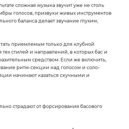
ультате сложная музыка звучит уже не столь
ембры голосов, призвуки живых инструментов
ьного баланса делает звучание глухим,
тать приемлемым только для клубной
 тех стилей и направлений, в которых бас и
азительным средством. Если же включить,
вание ритм-секции над голосом и соло-
зиции начинают казаться скучными и
льно страдают от форсирования басового