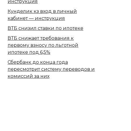
инструкция
Кунделик кз вход в личный
кабинет — инструкция
ВТБ снизил ставки по ипотеке
ВТБ снижает требования к
первому взносу по льготной
ипотеке под 6,5%
Сбербанк​ до конца года
пересмотрит систему переводов и
комиссий за них