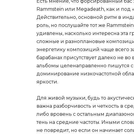
Есть мнение, что форсированный бас 
Rammstein или Megadeath, как и под «
Действительно, основной ритм в инд
роль, но послушайте тот же Rammstein
удивлены, насколько интересна эта г
сложные и разноплановые композиции
энергетику композиций чаще всего зад
барабанах присутствует далеко не во
альбомы целенаправленно пишутся с 
доминирование низкочастотной обла
яркости.
Для живой музыки, будь то акустичес
важна разборчивость и четкость в ср
либо вровень с остальным диапазоном
тень на средние частоты. Иными сло
не повредит, но если он начинает сол