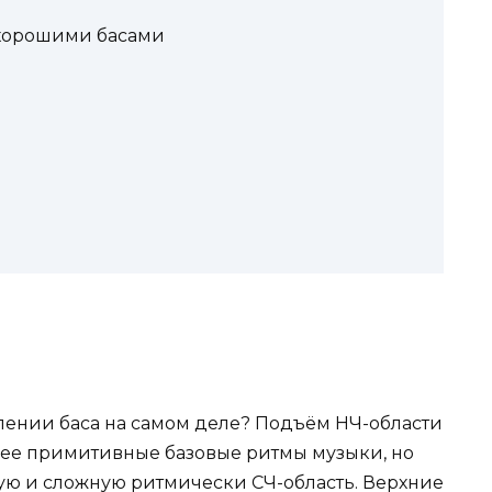
хорошими басами
илении баса на самом деле? Подъём НЧ-области
лее примитивные базовые ритмы музыки, но
ую и сложную ритмически СЧ-область. Верхние