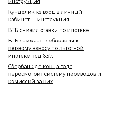
инструкция
Кунделик кз вход в личный
кабинет — инструкция
ВТБ снизил ставки по ипотеке
ВТБ снижает требования к
первому взносу по льготной
ипотеке под 6,5%
Сбербанк​ до конца года
пересмотрит систему переводов и
комиссий за них