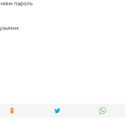
няем пароль
узьями: