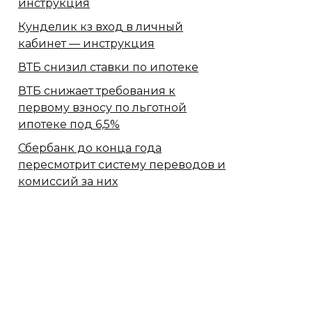
инструкция
Кунделик кз вход в личный
кабинет — инструкция
ВТБ снизил ставки по ипотеке
ВТБ снижает требования к
первому взносу по льготной
ипотеке под 6,5%
Сбербанк​ до конца года
пересмотрит систему переводов и
комиссий за них