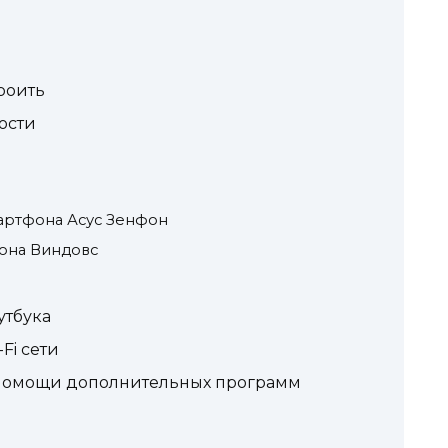
роить
ости
артфона Асус Зенфон
фона Виндовс
утбука
Fi сети
помощи дополнительных программ