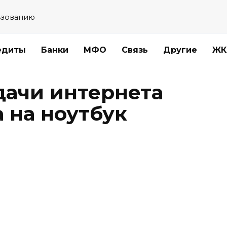
ьзованию
едиты
Банки
МФО
Связь
Другие
ЖК
дачи интернета
а на ноутбук