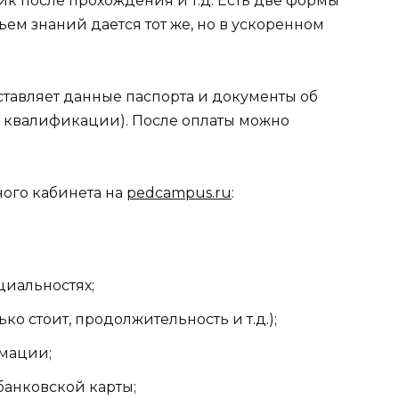
ик после прохождения и т.д. Есть две формы
ъем знаний дается тот же, но в ускоренном
ставляет данные паспорта и документы об
 квалификации). После оплаты можно
ного кабинета на
pedcampus.ru
:
иальностях;
о стоит, продолжительность и т.д.);
мации;
банковской карты;