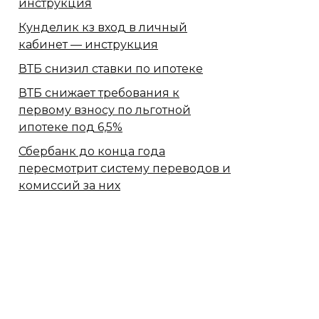
инструкция
Кунделик кз вход в личный
кабинет — инструкция
ВТБ снизил ставки по ипотеке
ВТБ снижает требования к
первому взносу по льготной
ипотеке под 6,5%
Сбербанк​ до конца года
пересмотрит систему переводов и
комиссий за них