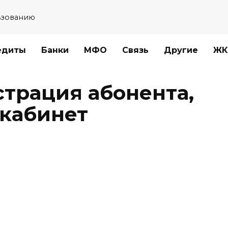
ьзованию
едиты
Банки
МФО
Связь
Другие
ЖК
страция абонента,
 кабинет