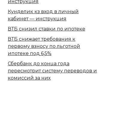
инструкция
Кунделик кз вход в личный
кабинет — инструкция
ВТБ снизил ставки по ипотеке
ВТБ снижает требования к
первому взносу по льготной
ипотеке под 6,5%
Сбербанк​ до конца года
пересмотрит систему переводов и
комиссий за них