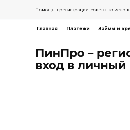
Перейти
Помощь в регистрации, советы по испол
к
содержанию
Главная
Платежи
Займы и кр
ПинПро – реги
вход в личный