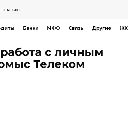
ьзованию
едиты
Банки
МФО
Связь
Другие
ЖК
 работа с личным
омыс Телеком