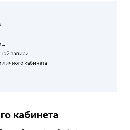
а
иц
тной записи
 личного кабинета
го кабинета