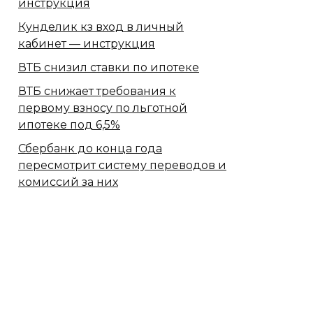
инструкция
Кунделик кз вход в личный
кабинет — инструкция
ВТБ снизил ставки по ипотеке
ВТБ снижает требования к
первому взносу по льготной
ипотеке под 6,5%
Сбербанк​ до конца года
пересмотрит систему переводов и
комиссий за них