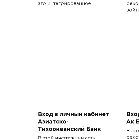
это интегрированное
реко
войт
Вход в личный кабинет
Вхо
Азиатско-
Ак 
Тихоокеанский Банк
В эт
реко
В этой инструкции есть