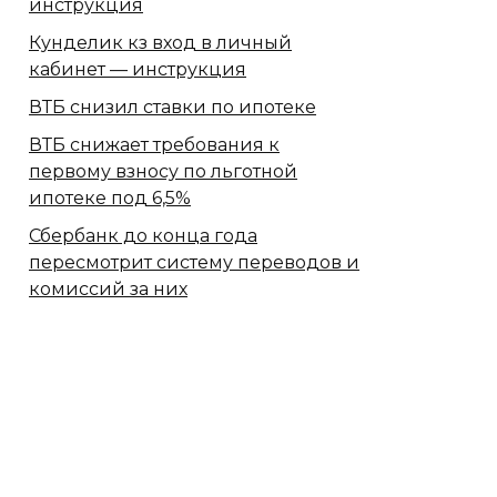
инструкция
Кунделик кз вход в личный
кабинет — инструкция
ВТБ снизил ставки по ипотеке
ВТБ снижает требования к
первому взносу по льготной
ипотеке под 6,5%
Сбербанк​ до конца года
пересмотрит систему переводов и
комиссий за них