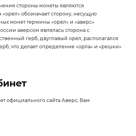
ачения стороны монеты являются
«орёл» обозначает сторону, несущую
ных монет термины «орёл» и «аверс»
ссии аверсом являлась сторона с
твенный герб, двуглавый орёл, располагался
 герб, что делает определение «орла» и «решки»
бинет
нет официального сайта Аверс, Вам