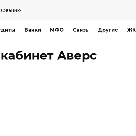
ьзованию
едиты
Банки
МФО
Связь
Другие
ЖК
 кабинет Аверс