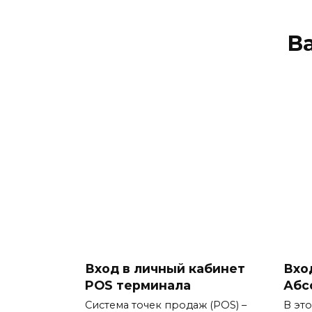
В
Вход в личный кабинет
Вхо
POS терминала
Абс
Система точек продаж (POS) –
В эт