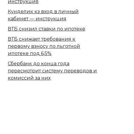
инструкция
Кунделик кз вход в личный
кабинет — инструкция
ВТБ снизил ставки по ипотеке
ВТБ снижает требования к
первому взносу по льготной
ипотеке под 6,5%
Сбербанк​ до конца года
пересмотрит систему переводов и
комиссий за них