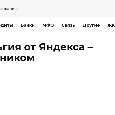
ьзованию
едиты
Банки
МФО
Связь
Другие
ЖК
гия от Яндекса –
тником