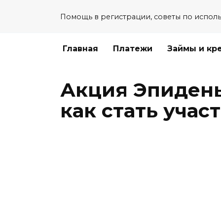
Перейти
Помощь в регистрации, советы по испол
к
содержанию
Главная
Платежи
Займы и кр
Акция Эпидень
как стать учас