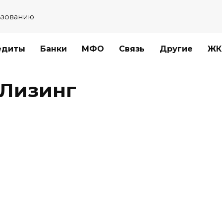
ьзованию
едиты
Банки
МФО
Связь
Другие
ЖК
 Лизинг