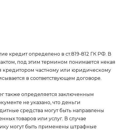
тие кредит
определено в ст.819-812 ГК РФ. В
актом, под этим термином понимается некая
ся кредитором частному или юридическому
писывается в соответствующем договоре.
ег также определяется заключенным
документе не указано, что деньги
дитные средства могут быть направлены
нных товаров или услуг. В случае
щику могут быть применены штрафные