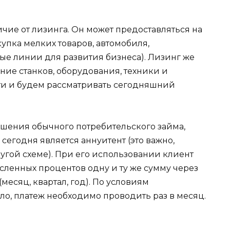
чие от лизинга. Он может предоставляться на
купка мелких товаров, автомобиля,
ые линии для развития бизнеса). Лизинг же
ние станков, оборудования, техники и
сти и будем рассматривать сегодняшний
ашения обычного потребительского займа,
егодня является аннуитент (это важно,
угой схеме). При его использовании клиент
исленных процентов одну и ту же сумму через
есяц, квартал, год). По условиям
ло, платеж необходимо проводить раз в месяц.