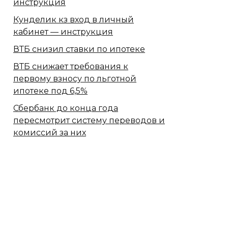
инструкция
Кунделик кз вход в личный
кабинет — инструкция
ВТБ снизил ставки по ипотеке
ВТБ снижает требования к
первому взносу по льготной
ипотеке под 6,5%
Сбербанк​ до конца года
пересмотрит систему переводов и
комиссий за них