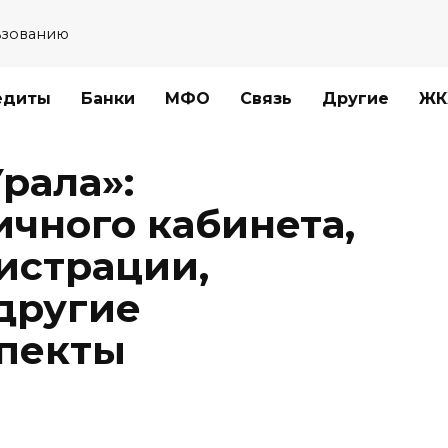
ьзованию
едиты
Банки
МФО
Связь
Другие
ЖК
рала»:
ичного кабинета,
истрации,
другие
спекты