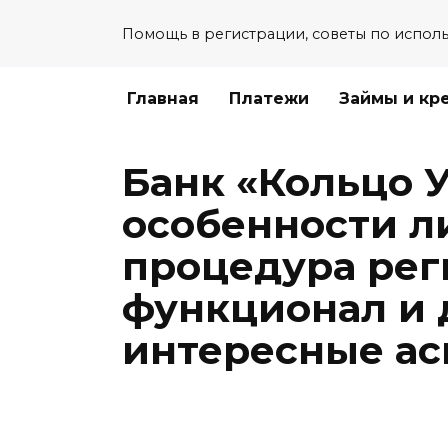
Перейти
Помощь в регистрации, советы по испол
к
содержанию
Главная
Платежи
Займы и кр
Банк «Кольцо У
особенности л
процедура рег
функционал и 
интересные а