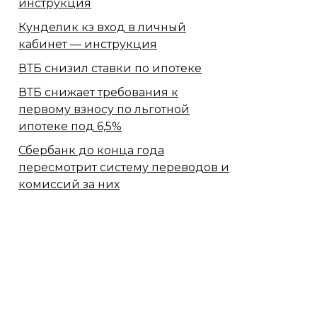
инструкция
Кунделик кз вход в личный
кабинет — инструкция
ВТБ снизил ставки по ипотеке
ВТБ снижает требования к
первому взносу по льготной
ипотеке под 6,5%
Сбербанк​ до конца года
пересмотрит систему переводов и
комиссий за них