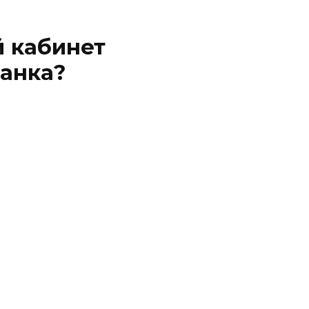
й кабинет
банка?