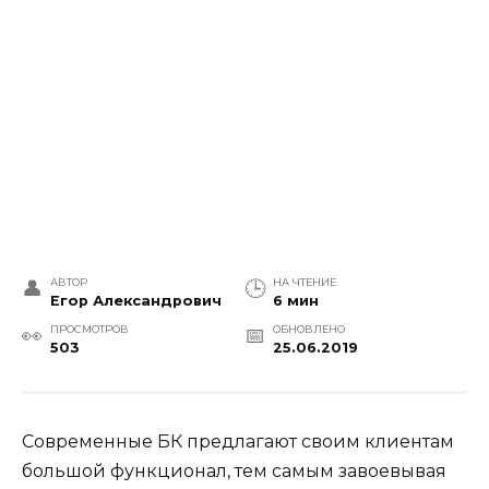
АВТОР
НА ЧТЕНИЕ
Егор Александрович
6 мин
ПРОСМОТРОВ
ОБНОВЛЕНО
503
25.06.2019
Современные БК предлагают своим клиентам
большой функционал, тем самым завоевывая