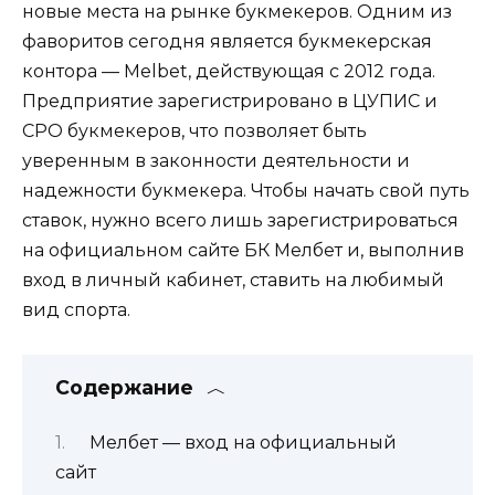
новые места на рынке букмекеров. Одним из
фаворитов сегодня является букмекерская
контора — Melbet, действующая с 2012 года.
Предприятие зарегистрировано в ЦУПИС и
СРО букмекеров, что позволяет быть
уверенным в законности деятельности и
надежности букмекера. Чтобы начать свой путь
ставок, нужно всего лишь зарегистрироваться
на официальном сайте БК Мелбет и, выполнив
вход в личный кабинет, ставить на любимый
вид спорта.
Содержание
Мелбет — вход на официальный
сайт