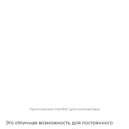
Приложение Мелбет для компьютера
Это отличная возможность для постоянного