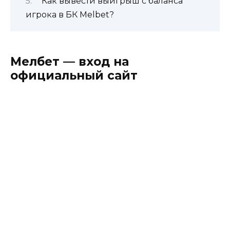
Как вывести выигрыш с баланса
игрока в БК Melbet?
Мелбет — вход на
официальный сайт