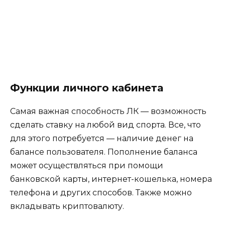
Функции личного кабинета
Самая важная способность ЛК — возможность
сделать ставку на любой вид спорта. Все, что
для этого потребуется — наличие денег на
балансе пользователя. Пополнение баланса
может осуществляться при помощи
банковской карты, интернет-кошелька, номера
телефона и других способов. Также можно
вкладывать криптовалюту.