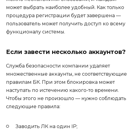
может выбрать наиболее удобный. Как только
процедура регистрации будет завершена —
пользователь может получить доступ ко всему
функционалу системы.
Если завести несколько аккаунтов?
Служба безопасности компании удаляет
множественные аккаунты, не соответствующие
правилам БК. При этом блокировка может
наступать по истечению какого-то времени.
Чтобы этого не произошло — нужно соблюдать
следующие правила:
Заводить ЛК на один IP;