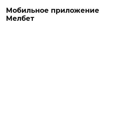
Мобильное приложение
Мелбет