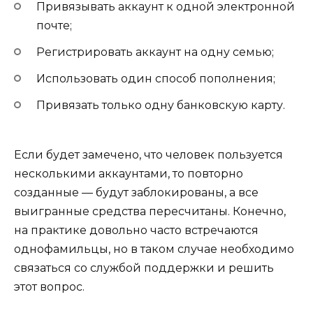
Привязывать аккаунт к одной электронной
почте;
Регистрировать аккаунт на одну семью;
Использовать один способ пополнения;
Привязать только одну банковскую карту.
Если будет замечено, что человек пользуется
несколькими аккаунтами, то повторно
созданные — будут заблокированы, а все
выигранные средства пересчитаны. Конечно,
на практике довольно часто встречаются
однофамильцы, но в таком случае необходимо
связаться со службой поддержки и решить
этот вопрос.