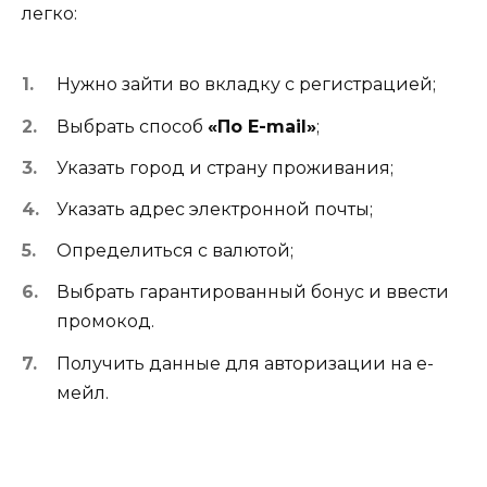
легко:
Нужно зайти во вкладку с регистрацией;
Выбрать способ
«По E-mail»
;
Указать город и страну проживания;
Указать адрес электронной почты;
Определиться с валютой;
Выбрать гарантированный бонус и ввести
промокод.
Получить данные для авторизации на е-
мейл.