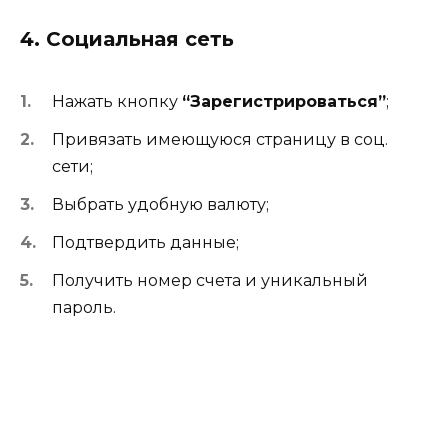
4. Социальная сеть
Нажать кнопку
“Зарегистрироваться”
;
Привязать имеющуюся страницу в соц.
сети;
Выбрать удобную валюту;
Подтвердить данные;
Получить номер счета и уникальный
пароль.