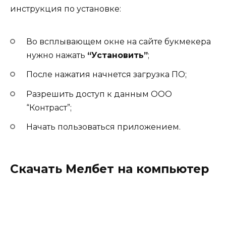
инструкция по установке:
Во всплывающем окне на сайте букмекера
нужно нажать
“Установить”
;
После нажатия начнется загрузка ПО;
Разрешить доступ к данным ООО
“Контраст”;
Начать пользоваться приложением.
Скачать Мелбет на компьютер