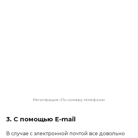
Регистрация «По номеру телефона»
3. С помощью E-mail
В случае с электронной почтой все довольно