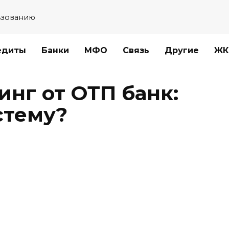
ьзованию
едиты
Банки
МФО
Связь
Другие
ЖК
нг от ОТП банк:
стему?