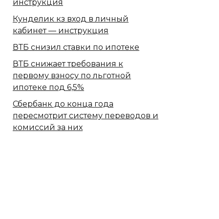
инструкция
Кунделик кз вход в личный
кабинет — инструкция
ВТБ снизил ставки по ипотеке
ВТБ снижает требования к
первому взносу по льготной
ипотеке под 6,5%
Сбербанк​ до конца года
пересмотрит систему переводов и
комиссий за них