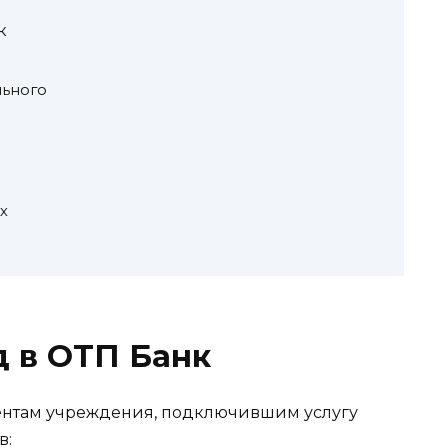
к
льного
х
д в ОТП Банк
иентам учреждения, подключившим услугу
в: