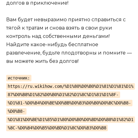
долгов в приключение!
Вам будет невыразимо приятно справиться с
тягой к тратам и снова взять в свои руки
контроль над собственными деньгами!
Найдите какое-нибудь бесплатное
развлечение, будьте плодотворны и помните —
вы можете жить без долгов!
источник:
https://ru.wikihow.com/%D1%80%D0%B0%D1%81%D1%81%D1%
87%D0%B8%D1%82%D0%B0%D1%82%D1%8C%D1%81%D1%8F-
%D1%81-%D0%B4%D0%BE%D0%BB%D0%B3%D0%B0%D0%BC%D0%B8-
%D0%B8-
%D1%81%D0%BE%D1%85%D1%80%D0%B0%D0%BD%D0%B8%D1%82%D1
%8C-%D0%B4%D0%B5%D0%BD%D1%8C%D0%B3%D0%B8