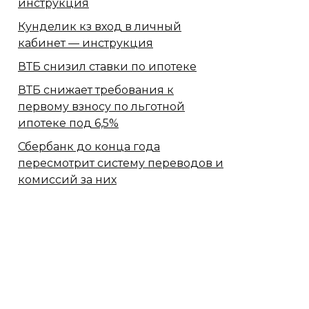
инструкция
Кунделик кз вход в личный
кабинет — инструкция
ВТБ снизил ставки по ипотеке
ВТБ снижает требования к
первому взносу по льготной
ипотеке под 6,5%
Сбербанк​ до конца года
пересмотрит систему переводов и
комиссий за них