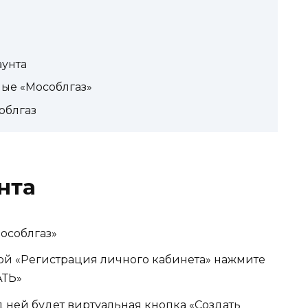
аунта
ые «Мособлгаз»
облгаз
нта
особлгаз»
кой «Регистрация личного кабинета» нажмите
АТЬ»
 ней будет виртуальная кнопка «Создать