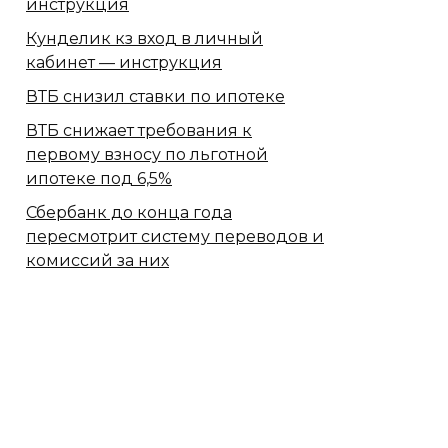
инструкция
Кунделик кз вход в личный
кабинет — инструкция
ВТБ снизил ставки по ипотеке
ВТБ снижает требования к
первому взносу по льготной
ипотеке под 6,5%
Сбербанк​ до конца года
пересмотрит систему переводов и
комиссий за них