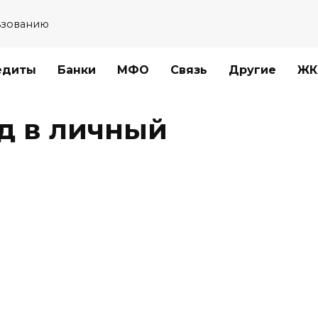
ьзованию
едиты
Банки
МФО
Связь
Другие
ЖК
од в личный