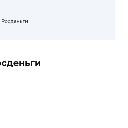
 Росденьги
осденьги