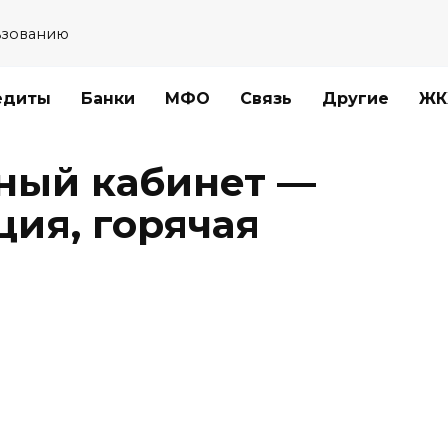
ьзованию
едиты
Банки
МФО
Связь
Другие
ЖК
ный кабинет —
ция, горячая