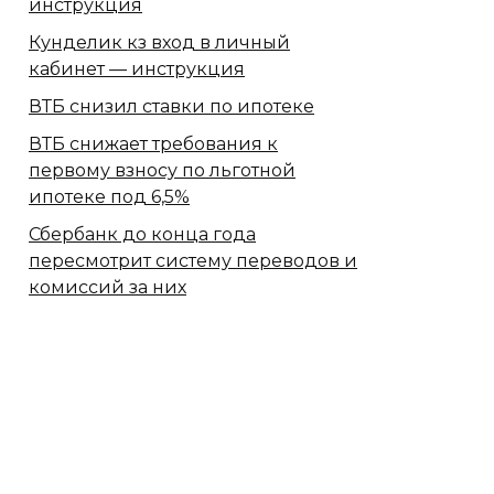
инструкция
Кунделик кз вход в личный
кабинет — инструкция
ВТБ снизил ставки по ипотеке
ВТБ снижает требования к
первому взносу по льготной
ипотеке под 6,5%
Сбербанк​ до конца года
пересмотрит систему переводов и
комиссий за них