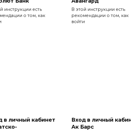
олют Банк
Авангард
ой инструкции есть
В этой инструкции есть
мендации о том, как
рекомендации о том, как
и
войти
д в личный кабинет
Вход в личный каби
атско-
Ак Барс