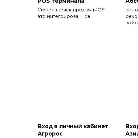
POS терминала
Абс
Система точек продаж (POS) –
В эт
это интегрированное
реко
войт
Вход в личный кабинет
Вхо
Агророс
Ази