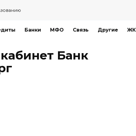
ьзованию
едиты
Банки
МФО
Связь
Другие
ЖК
 кабинет Банк
рг