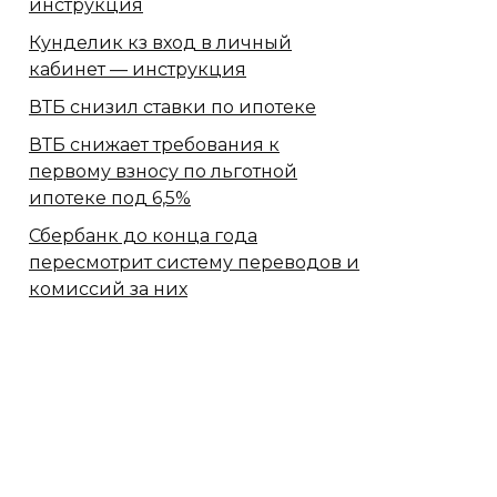
инструкция
Кунделик кз вход в личный
кабинет — инструкция
ВТБ снизил ставки по ипотеке
ВТБ снижает требования к
первому взносу по льготной
ипотеке под 6,5%
Сбербанк​ до конца года
пересмотрит систему переводов и
комиссий за них