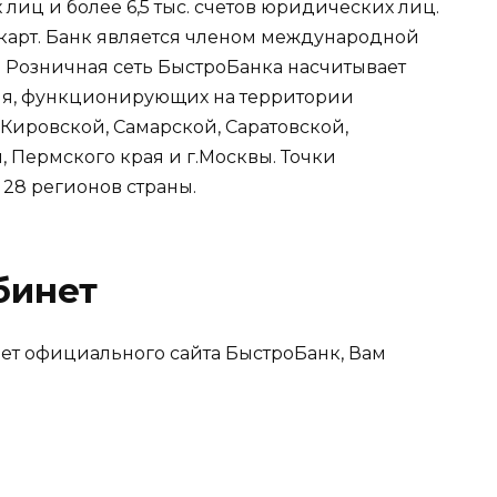
лиц и более 6,5 тыс. счетов юридических лиц.
 карт. Банк является членом международной
. Розничная сеть БыстроБанка насчитывает
ния, функционирующих на территории
 Кировской, Самарской, Саратовской,
 Пермского края и г.Москвы. Точки
 28 регионов страны.
бинет
нет официального сайта БыстроБанк, Вам