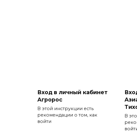
Вход в личный кабинет
Вхо
Агророс
Ази
Тих
В этой инструкции есть
рекомендации о том, как
В эт
войти
реко
войт