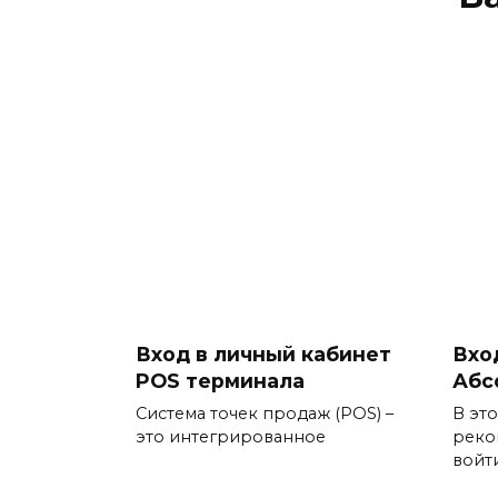
Вход в личный кабинет
Вхо
POS терминала
Абс
Система точек продаж (POS) –
В эт
это интегрированное
реко
войт