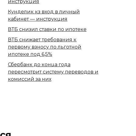
инструкция
Кунделик кз вход в личный
кабинет — инструкция
ВТБ снизил ставки по ипотеке
ВТБ снижает требования к
первому взносу по льготной
ипотеке под 6,5%
Сбербанк​ до конца года
пересмотрит систему переводов и
комиссий за них
ся