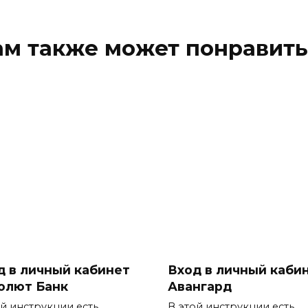
ам также может понравить
д в личный кабинет
Вход в личный каби
олют Банк
Авангард
ой инструкции есть
В этой инструкции есть