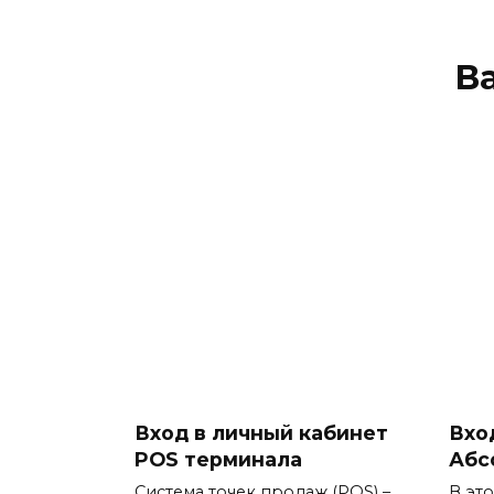
В
Вход в личный кабинет
Вхо
POS терминала
Абс
Система точек продаж (POS) –
В эт