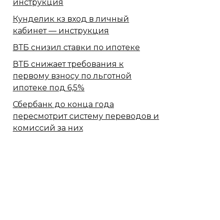
инструкция
Кунделик кз вход в личный
кабинет — инструкция
ВТБ снизил ставки по ипотеке
ВТБ снижает требования к
первому взносу по льготной
ипотеке под 6,5%
Сбербанк​ до конца года
пересмотрит систему переводов и
комиссий за них