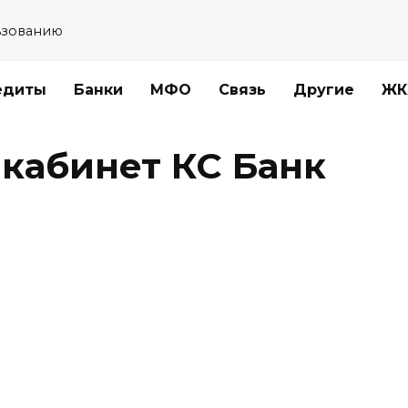
ьзованию
едиты
Банки
МФО
Связь
Другие
ЖК
 кабинет КС Банк