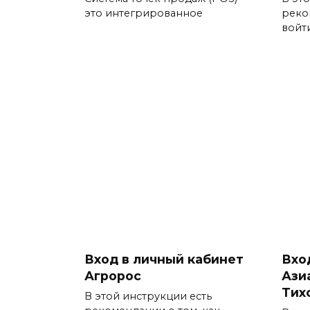
это интегрированное
реко
войт
Вход в личный кабинет
Вхо
Агророс
Ази
Тих
В этой инструкции есть