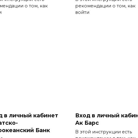
мендации о том, как
рекомендации о том, как
и
войти
д в личный кабинет
Вход в личный каби
атско-
Ак Барс
оокеанский Банк
В этой инструкции есть