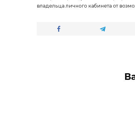
владельца личного кабинета от возм
В