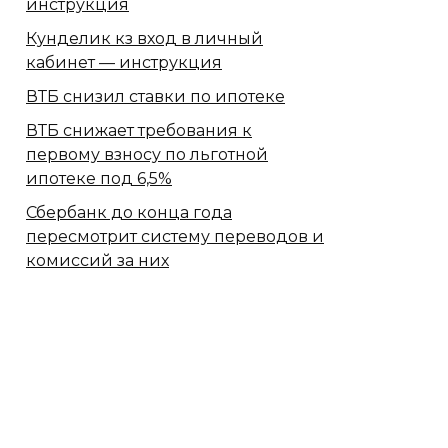
инструкция
Кунделик кз вход в личный
кабинет — инструкция
ВТБ снизил ставки по ипотеке
ВТБ снижает требования к
первому взносу по льготной
ипотеке под 6,5%
Сбербанк​ до конца года
пересмотрит систему переводов и
комиссий за них