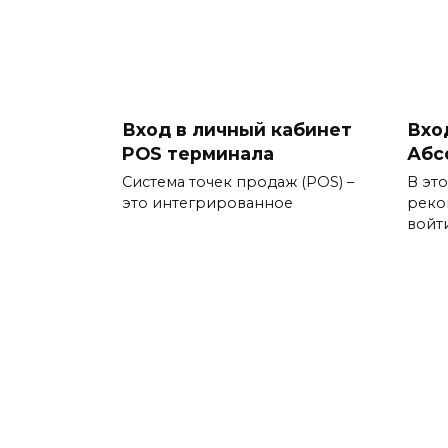
Вход в личный кабинет
Вхо
POS терминала
Абс
Система точек продаж (POS) –
В эт
это интегрированное
реко
войт