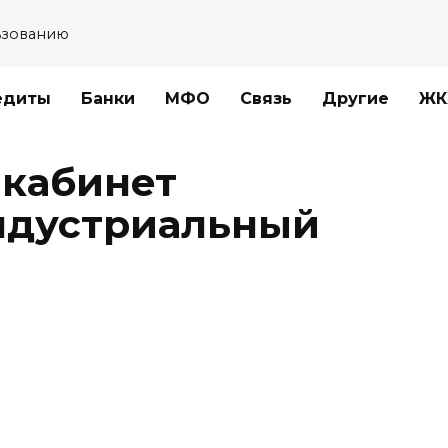
ьзованию
едиты
Банки
МФО
Связь
Другие
ЖК
 кабинет
ндустриальный