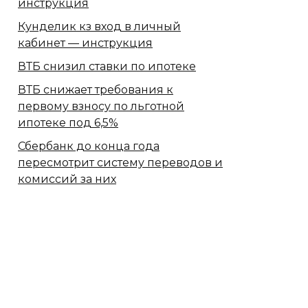
инструкция
Кунделик кз вход в личный
кабинет — инструкция
ВТБ снизил ставки по ипотеке
ВТБ снижает требования к
первому взносу по льготной
ипотеке под 6,5%
Сбербанк​ до конца года
пересмотрит систему переводов и
комиссий за них