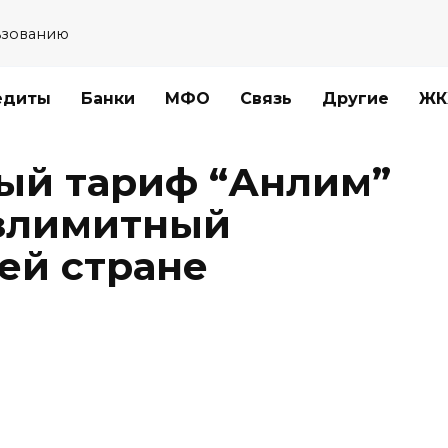
ьзованию
едиты
Банки
МФО
Связь
Другие
ЖК
ый тариф “Анлим”
езлимитный
ей стране