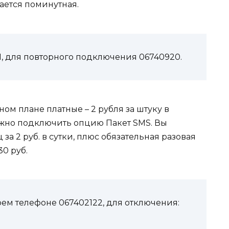
ается поминутная.
1
, для повторного подключения
06740920
.
ом плане платные – 2 рубля за штуку в
жно подключить опцию Пакет SMS. Вы
а 2 руб. в сутки, плюс обязательная разовая
30 руб.
воем телефоне
067402122
, для отключения: