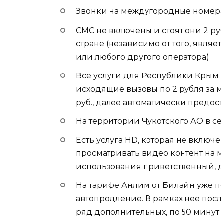
Звонки на междугородные номера 
СМС не включены и стоят они 2 ру
стране (независимо от того, явл
или любого другого оператора)
Все услуги для Республики Крым 
исходящие вызовы по 2 рубля за мин
руб., далее автоматически предост
На территории Чукотского АО в сет
Есть услуга HD, которая не включе
просматривать видео контент на
использования приветственный, да
На тарифе Анлим от Билайн уже 
автопродление. В рамках нее пос
ряд дополнительных, по 50 минут 