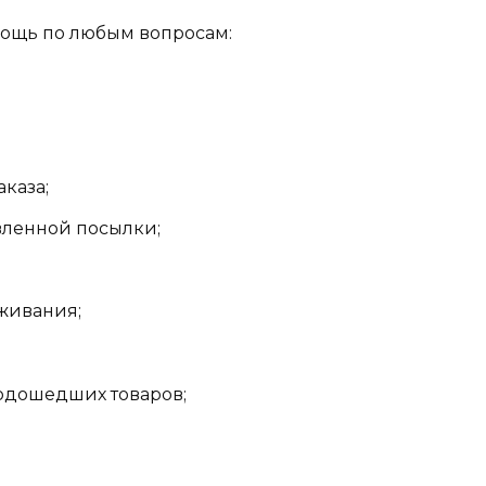
мощь по любым вопросам:
каза;
вленной посылки;
живания;
подошедших товаров;