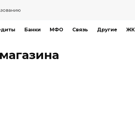
ьзованию
едиты
Банки
МФО
Связь
Другие
ЖК
 магазина