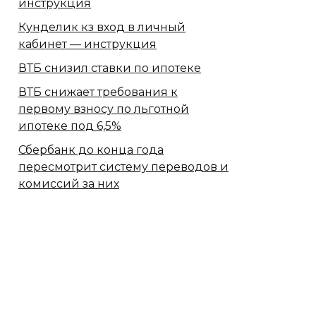
инструкция
Кунделик кз вход в личный
кабинет — инструкция
ВТБ снизил ставки по ипотеке
ВТБ снижает требования к
первому взносу по льготной
ипотеке под 6,5%
Сбербанк​ до конца года
пересмотрит систему переводов и
комиссий за них