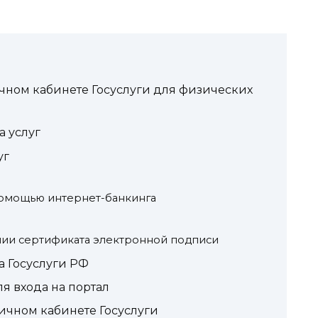
чном кабинете Госуслуги для физических
а услуг
уг
омощью интернет-банкинга
ии сертификата электронной подписи
а Госуслуги РФ
я входа на портал
ичном кабинете Госуслуги