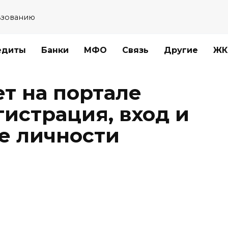
ьзованию
едиты
Банки
МФО
Связь
Другие
ЖК
т на портале
истрация, вход и
е личности