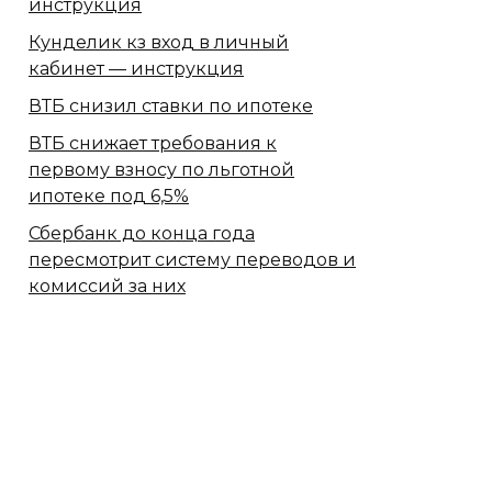
инструкция
Кунделик кз вход в личный
кабинет — инструкция
ВТБ снизил ставки по ипотеке
ВТБ снижает требования к
первому взносу по льготной
ипотеке под 6,5%
Сбербанк​ до конца года
пересмотрит систему переводов и
комиссий за них