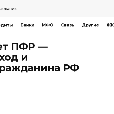
ьзованию
едиты
Банки
МФО
Связь
Другие
ЖК
ет ПФР —
ход и
гражданина РФ