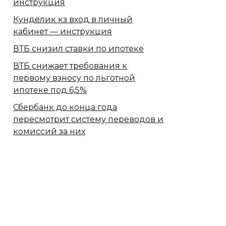
инструкция
Кунделик кз вход в личный
кабинет — инструкция
ВТБ снизил ставки по ипотеке
ВТБ снижает требования к
первому взносу по льготной
ипотеке под 6,5%
Сбербанк​ до конца года
пересмотрит систему переводов и
комиссий за них