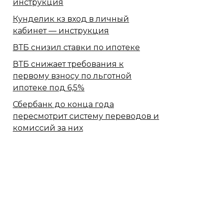
инструкция
Кунделик кз вход в личный
кабинет — инструкция
ВТБ снизил ставки по ипотеке
ВТБ снижает требования к
первому взносу по льготной
ипотеке под 6,5%
Сбербанк​ до конца года
пересмотрит систему переводов и
комиссий за них