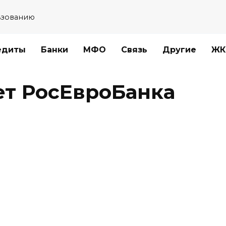
ьзованию
едиты
Банки
МФО
Связь
Другие
ЖК
т РосЕвроБанка