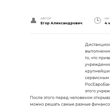
АВТОР
НА
Егор Александрович
4 
Дистанцион
выполнения
то, что при
учреждении
крупнейших
сервисным 
РосЕвроБан
этого учреж
После этого перед человеком открыв
можно решать самые разные финансов